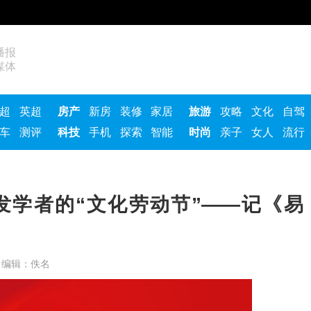
播报
媒体
超
英超
房产
新房
装修
家居
旅游
攻略
文化
自驾
车
测评
科技
手机
探索
智能
时尚
亲子
女人
流行
发学者的“文化劳动节”——记《易
次 编辑：佚名