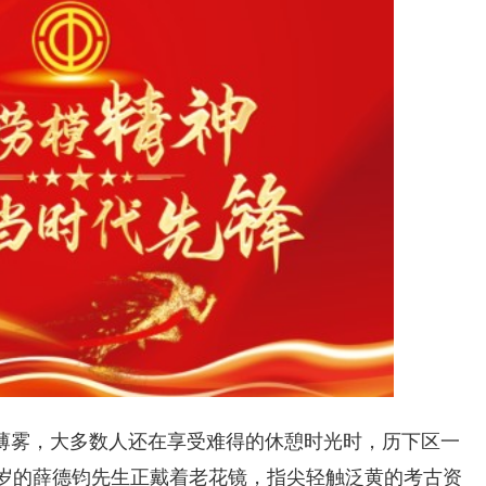
薄雾，大多数人还在享受难得的休憩时光时，历下区一
2岁的薛德钧先生正戴着老花镜，指尖轻触泛黄的考古资