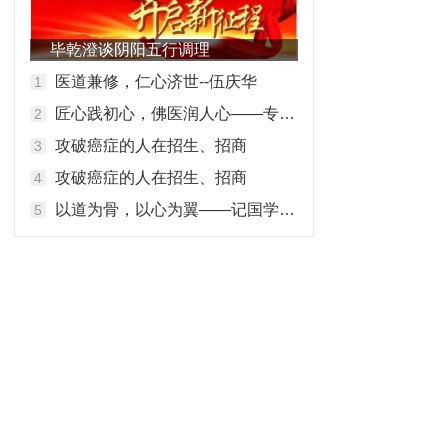
毕乾澄谈阴阳五行调理
医道兼修，仁心济世--伍庆华
匠心践初心，佛医润人心——专访佛医传承人马碧谦
攻破癌症的人在招生、招商
攻破癌症的人在招生、招商
以道为骨，以心为翼——记国学传承者玄涛道长