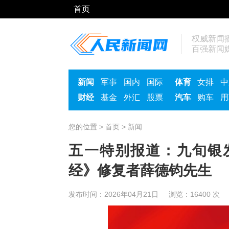
首页
权威新闻
百强新闻
新闻
军事
国内
国际
体育
女排
中
财经
基金
外汇
股票
汽车
购车
用
您的位置 >
首页
>
新闻
五一特别报道：九旬银
经》修复者薛德钧先生
发布时间：2026年04月21日 浏览：
16400 