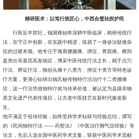
精研医术：以笃行筑匠心，中西合璧祛疾护民
行医近半世纪，钱国锋始终深耕中医临床，精研传统疗
法，在守正中创新，在实践中精进，练就了一身诊治疑难杂
症的过硬本领。他专注于颈肩腰腿痛、痹症、胃脘痛、椎间
盘突出等基层高发病症，博采中医传统疗法之长，精于点穴
疗法、辨证疗法，独创头痛十八类方、痹症十类方等特色诊
疗方案，更潜心钻研出钱氏秘传独特疗法治疗十二类腰痛
症，这一疗法凭借独特疗效与传承价值，被认定为县级非物
质文化遗产代表性项目，让古老中医技艺在新时代焕发新
生。
他不满足于祖传经验，始终坚持学术钻研与经验总结，撰写
的《民间独特疗法 —— 药熨法》《中医治疗脚气症经验》等
论文，先后入选全国中医药学术文集，斩获中医药学术贡献