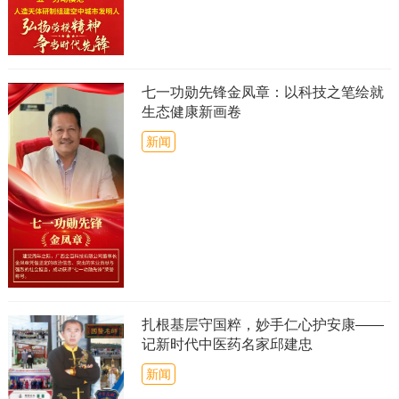
七一功勋先锋金凤章：以科技之笔绘就
生态健康新画卷
新闻
扎根基层守国粹，妙手仁心护安康——
记新时代中医药名家邱建忠
新闻