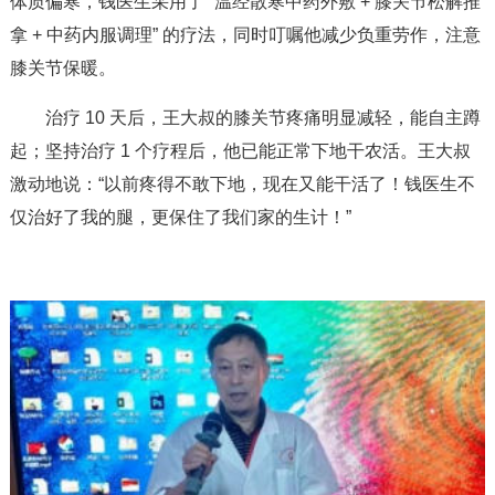
体质偏寒，钱医生采用了 “温经散寒中药外敷 + 膝关节松解推
拿 + 中药内服调理” 的疗法，同时叮嘱他减少负重劳作，注意
膝关节保暖。
治疗 10 天后，王大叔的膝关节疼痛明显减轻，能自主蹲
起；坚持治疗 1 个疗程后，他已能正常下地干农活。王大叔
激动地说：“以前疼得不敢下地，现在又能干活了！钱医生不
仅治好了我的腿，更保住了我们家的生计！”