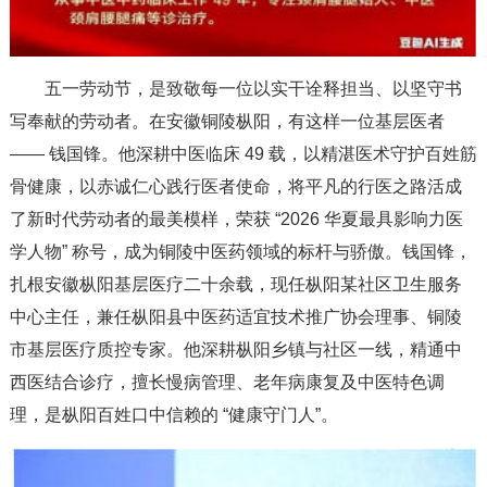
五一劳动节，是致敬每一位以实干诠释担当、以坚守书
写奉献的劳动者。在安徽铜陵枞阳，有这样一位基层医者
—— 钱国锋。他深耕中医临床 49 载，以精湛医术守护百姓筋
骨健康，以赤诚仁心践行医者使命，将平凡的行医之路活成
了新时代劳动者的最美模样，荣获 “2026 华夏最具影响力医
学人物” 称号，成为铜陵中医药领域的标杆与骄傲。钱国锋，
扎根安徽枞阳基层医疗二十余载，现任枞阳某社区卫生服务
中心主任，兼任枞阳县中医药适宜技术推广协会理事、铜陵
市基层医疗质控专家。他深耕枞阳乡镇与社区一线，精通中
西医结合诊疗，擅长慢病管理、老年病康复及中医特色调
理，是枞阳百姓口中信赖的 “健康守门人”。