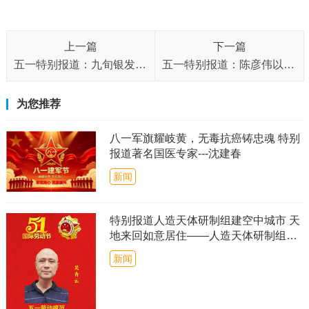
上一篇
下一篇
五一特别报道：九旬银发学者的“文化劳动节”——记《易经》修复者薛德钧先生
五一特别报道：陈彦伟以金融之基铸易学之魂，用千年智慧赋能当代
为您推荐
八一军旗耀岐黄，无毒抗癌铸忠魂 特别
报道著名国医专家---沈建春
新闻
特别报道人造天体研制组建空中城市 天
地来回如意居住——人造天体研制组建
空中城市）CCTV客座教授吴青云
新闻