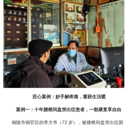
匠心案例：妙手解疼痛，重获生活暖
案例一：十年腰椎间盘突出症患者，一朝康复享自由
铜陵市铜官区的李大爷（72 岁），被腰椎间盘突出症困