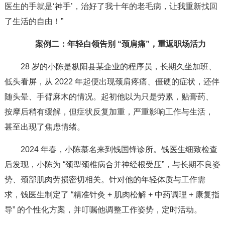
医生的手就是‘神手’，治好了我十年的老毛病，让我重新找回
了生活的自由！”
案例二：年轻白领告别 “颈肩痛”，重返职场活力
28 岁的小陈是枞阳县某企业的程序员，长期久坐加班、
低头看屏，从 2022 年起便出现颈肩疼痛、僵硬的症状，还伴
随头晕、手臂麻木的情况。起初他以为只是劳累，贴膏药、
按摩后稍有缓解，但症状反复加重，严重影响工作与生活，
甚至出现了焦虑情绪。
2024 年春，小陈慕名来到钱国锋诊所。钱医生细致检查
后发现，小陈为 “颈型颈椎病合并神经根受压”，与长期不良姿
势、颈部肌肉劳损密切相关。针对他的年轻体质与工作需
求，钱医生制定了 “精准针灸 + 肌肉松解 + 中药调理 + 康复指
导” 的个性化方案，并叮嘱他调整工作姿势，定时活动。