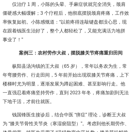
仅治疗 1 周，小陈的头晕、手麻症状就完全消失，颈肩
僵硬感大幅缓解；3 个疗程后，他彻底摆脱颈肩疼痛，工作效
率恢复如初。小陈感慨道：“以前疼得连敲键盘都没心思，现
在跟着钱医生治好了，整个人都轻松了，又能充满活力地拼
事业了！”
案例三：农村劳作大叔，摆脱膝关节疼痛重归田间
枞阳县汤沟镇的王大叔（65 岁），常年以务农为生，常
年弯腰劳作、行走田间，5 年前开始出现双膝关节疼痛，上下
楼梯时尤为明显，逐渐发展为蹲起困难、甚至影响行走。他
一直强忍着疼痛坚持劳作，直到 2023 年冬，疼痛加剧到无法
下地干活，才前往就医。
钱国锋医生接诊后，结合中医 “痹症” 理论，诊断王大叔
为 “膝关节骨性关节炎（寒湿瘀阻型）”。考虑到他长期劳作、