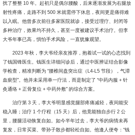
扰了整整 10 年。起初只是偶尔腰酸，后来逐渐发展为右腿放
射性疼痛，走路不到 500 米就需停下休息，夜间更是痛得难
以入眠。他曾多次前往多家医院就诊，接受过理疗、封闭等
多种治疗，效果均不持久，甚至一度被建议手术治疗。但李
大爷年事已高，惧怕手术风险，一直犹豫观望。
2023 年秋，李大爷经亲友推荐，抱着试一试的心态找到
了钱国锋医生。钱医生详细问诊后，通过中医辨证结合影像
学检查，精准判断为 “腰椎间盘突出症（L4-L5 节段），气滞
血瘀型”。他并未采用单一疗法，而是制定了 “中药内服 + 针
灸通络 + 正骨复位 + 中药外敷” 的综合方案。
治疗第 3 天，李大爷明显感觉腿部疼痛减轻，夜间能安
稳入睡；治疗 1 个疗程（15 天）后，他竟能独自步行 2 公
里，腰腿活动恢复自如。如今半年过去，李大爷的病情未再
复发，日常买菜、带孙子散步都轻松自如。他逢人便夸：“钱