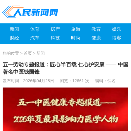
新闻
体育
房产
旅游
教育
娱乐
财经
汽车
科技
时尚
健康
博客
您的位置 >
首页
>
新闻
五一劳动专题报道：匠心半百载 仁心护安康 —— 中国
著名中医钱国锋
发布时间：2026年04月28日 浏览：
12661 次 编辑：佚名