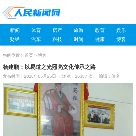
新闻
体育
房产
旅游
教育
娱乐
财经
汽车
科技
时尚
健康
博客
您的位置 >
首页
>
博客
杨建鹏：以易道之光照亮文化传承之路
发布时间：2026年05月25日 浏览：
16387 次 编辑：佚名