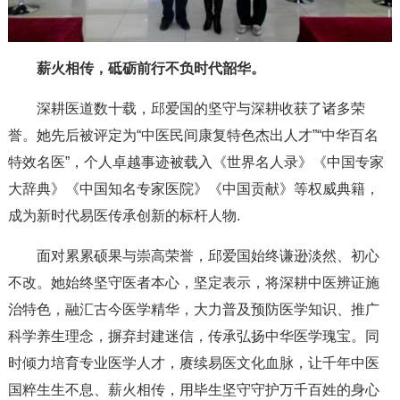
薪火相传，砥砺前行不负时代韶华。
深耕医道数十载，邱爱国的坚守与深耕收获了诸多荣
誉。她先后被评定为“中医民间康复特色杰出人才”“中华百名
特效名医”，个人卓越事迹被载入《世界名人录》《中国专家
大辞典》《中国知名专家医院》《中国贡献》等权威典籍，
成为新时代易医传承创新的标杆人物.
面对累累硕果与崇高荣誉，邱爱国始终谦逊淡然、初心
不改。她始终坚守医者本心，坚定表示，将深耕中医辨证施
治特色，融汇古今医学精华，大力普及预防医学知识、推广
科学养生理念，摒弃封建迷信，传承弘扬中华医学瑰宝。同
时倾力培育专业医学人才，赓续易医文化血脉，让千年中医
国粹生生不息、薪火相传，用毕生坚守守护万千百姓的身心