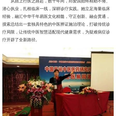
从踏上行医之路起，数十年间，邱爱国始终精勤不倦、
潜心执业，扎根临床一线，深耕诊疗实践。她立足海量临床
经验，融汇中华千年易医文化精髓，守正创新、融会贯通，
摸索总结出一套独具特色的中医辨证施治理论，打破传统诊
疗局限，让传统中医智慧适配现代健康需求，为疑难病症诊
疗开辟了全新路径。