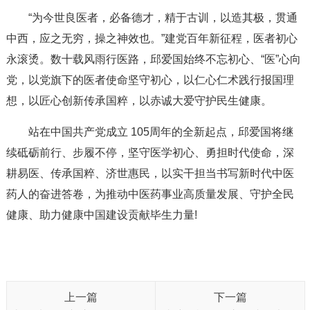
“为今世良医者，必备德才，精于古训，以造其极，贯通
中西，应之无穷，操之神效也。”建党百年新征程，医者初心
永滚烫。数十载风雨行医路，邱爱国始终不忘初心、“医”心向
党，以党旗下的医者使命坚守初心，以仁心仁术践行报国理
想，以匠心创新传承国粹，以赤诚大爱守护民生健康。
站在中国共产党成立 105周年的全新起点，邱爱国将继
续砥砺前行、步履不停，坚守医学初心、勇担时代使命，深
耕易医、传承国粹、济世惠民，以实干担当书写新时代中医
药人的奋进答卷，为推动中医药事业高质量发展、守护全民
健康、助力健康中国建设贡献毕生力量!
上一篇
下一篇