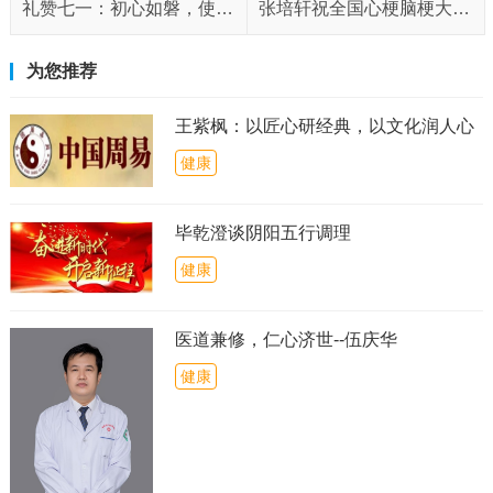
礼赞七一：初心如磐，使命在肩——记新时代先锋人物张冬红
张培轩祝全国心梗脑梗大肚腩病人早日康复
为您推荐
王紫枫：以匠心研经典，以文化润人心
健康
毕乾澄谈阴阳五行调理
健康
医道兼修，仁心济世--伍庆华
健康