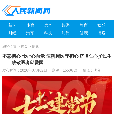
新闻
体育
房产
旅游
教育
娱乐
财经
汽车
科技
时尚
健康
博客
您的位置 >
首页
>
健康
不忘初心 “医”心向党 深耕易医守初心 济世仁心护民生
——致敬医者邱爱国
发布时间：2026年07月02日 浏览：
15506 次 编辑：佚名