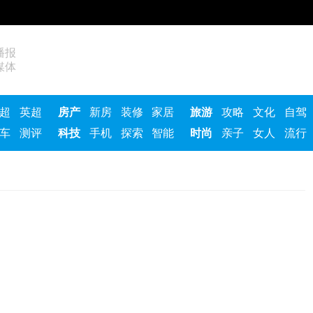
播报
媒体
超
英超
房产
新房
装修
家居
旅游
攻略
文化
自驾
车
测评
科技
手机
探索
智能
时尚
亲子
女人
流行