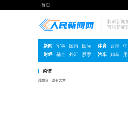
首页
权威新闻
百强新闻
新闻
军事
国内
国际
体育
女排
中
财经
基金
外汇
股票
汽车
购车
用
菜谱
此栏目下没有文章