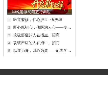
毕乾澄谈阴阳五行调理
医道兼修，仁心济世--伍庆华
匠心践初心，佛医润人心——专访佛医传承人马碧谦
攻破癌症的人在招生、招商
攻破癌症的人在招生、招商
以道为骨，以心为翼——记国学传承者玄涛道长